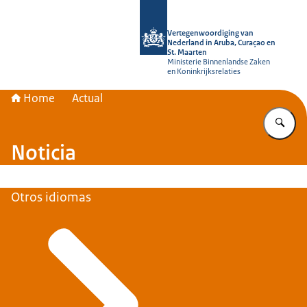
Bay homepage di Vertegenwoordiging
Vertegenwoordiging van
Nederland in Aruba, Curaçao en
St. Maarten
Ministerie Binnenlandse Zaken
en Koninkrijksrelaties
Home
Actual
Ye
Noticia
Otros idiomas