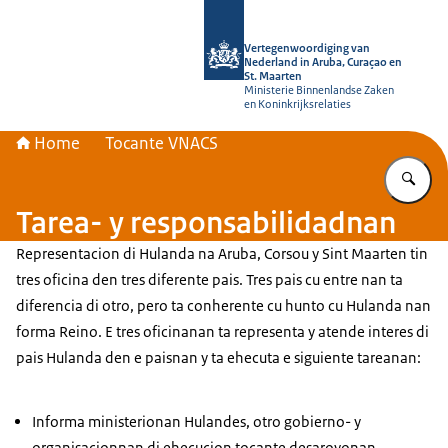
Bay homepage di Vertegenwoordiging
Vertegenwoordiging van
Nederland in Aruba, Curaçao en
St. Maarten
Ministerie Binnenlandse Zaken
en Koninkrijksrelaties
Home
Tocante VNACS
Ye
Tarea- y responsabilidadnan
Representacion di Hulanda na Aruba, Corsou y Sint Maarten tin
tres oficina den tres diferente pais. Tres pais cu entre nan ta
diferencia di otro, pero ta conherente cu hunto cu Hulanda nan
forma Reino. E tres oficinanan ta representa y atende interes di
pais Hulanda den e paisnan y ta ehecuta e siguiente tareanan:
Informa ministerionan Hulandes, otro gobierno- y
organisacionnan di ehecucion tocante desaroyonan